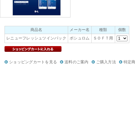
商品名
メーカー名
種類
個数
レニューフレッシュツインパック
ボシュロム
ＳＯＦＴ用
ショッピングカートを見る
送料のご案内
ご購入方法
特定