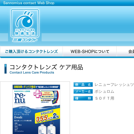
レニューフレッシュ
ボシュロム
ＳＯＦＴ用