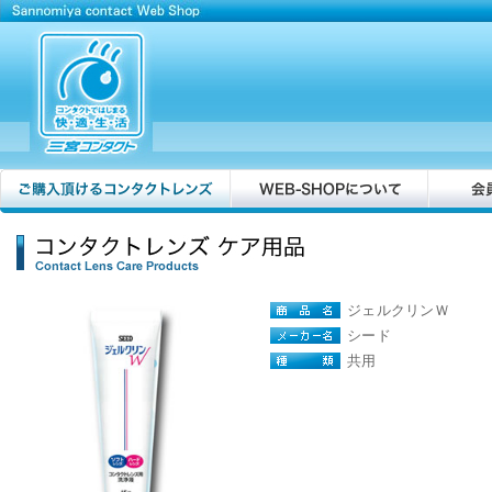
ジェルクリンＷ
シード
共用